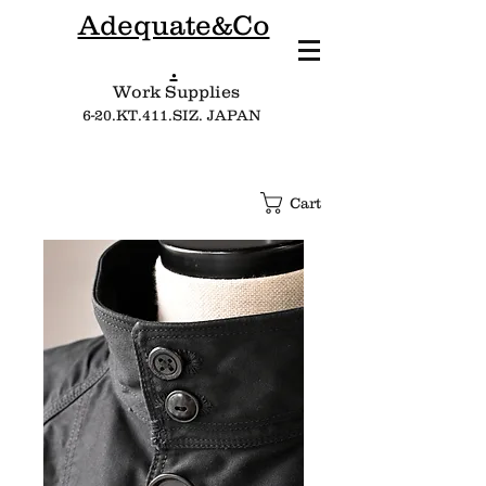
Adequate&Co
.
Work Supplies​
6-20.KT.411.SIZ. JAPAN
Cart