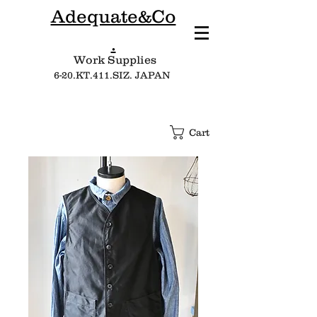
Adequate&Co
.
Work Supplies​
6-20.KT.411.SIZ. JAPAN
Cart