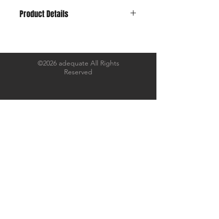
Product Details
1970's~ Cotton Stripe(Northern
Europe) & Vintage Button
Size : 着丈72×身幅59×肩幅51×袖丈
59(cm)
©2026 adequate All Rights
Reserved
年月を経てフェードした色味とクタっ
とした生地感。
あまり見かけないタイプのストライプ
に心惹かれました。
クラシックな佇まいのスタンドカラー
シャツとして仕上げました。
ボタンには、ひとつひとつ厳選したヴ
ィンテージボタンを縫い付けました。
＊一番時間がかかる作業かもしれませ
ん。。
男性はもちろん、女性の方にもお勧め
のシャツです。