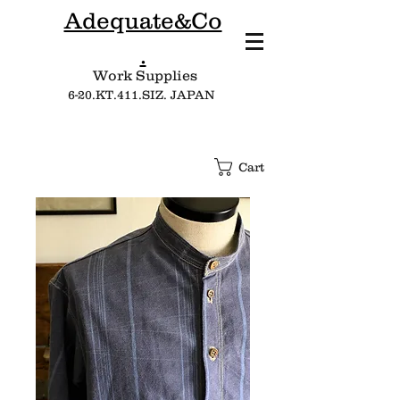
Adequate&Co
.
Work Supplies​
6-20.KT.411.SIZ. JAPAN
Cart