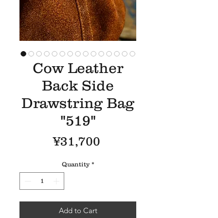
Cow Leather
Back Side
Drawstring Bag
"519"
Price
¥31,700
Quantity
*
Add to Cart