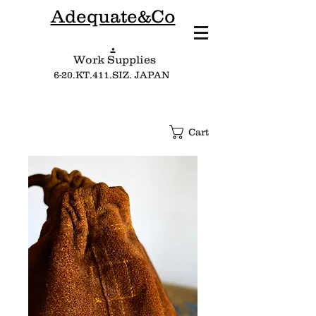
Adequate&Co
.
Work Supplies​
6-20.KT.411.SIZ. JAPAN
Cart