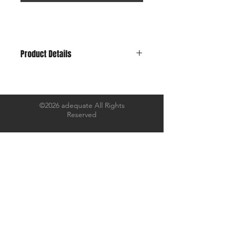
Product Details
Material : Cow Leather（厚み1㎜）
Size : H31×W24.5×D10(cm)
兵庫県のとある廃業したタンナー。
©2026 adequate All Rights
Reserved
オリジナルのレシピにて鞣されたレザ
ーは、
ソフトな手触りながらもコシがあり、
しなやかな質感。
レシピはあっても水が変わると、含ま
れるミネラルにより、
同じように出来ないとのこと。まさに
唯一無二。
運良く極少量のみ仕入れることが出来
ました。
あえてバックサイドを使用し巾着袋に