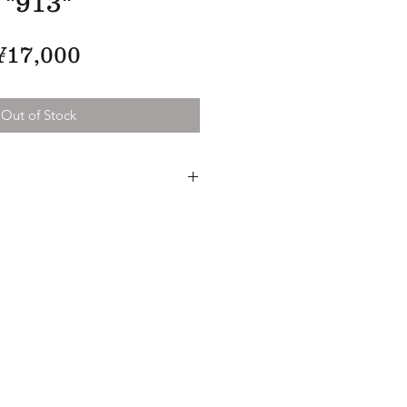
"913"
Price
¥17,000
Out of Stock
eskin Cotton 100%
 深さ12cm
ャーにて若干伸ばせます。
のような渋い色味、
モールスキン。
工により粗野な表情と色褪せがそそ
いくことが楽しみで仕方ない。
スタイルのハットに仕上げました。