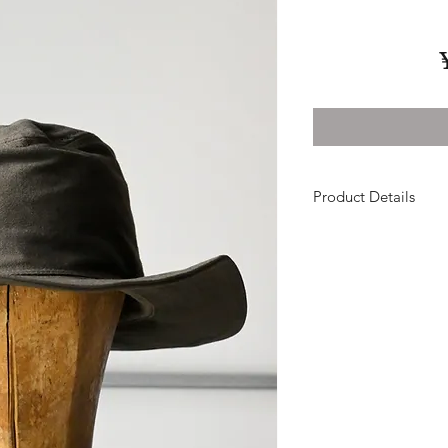
Product Details
Material : Faded Mol
Size : about 58cm
＊ハットストレッチ
奥行きのある”泥” 
目の詰まった肉厚な
独自のエイジング加
ります。
これから時を重ねて
どこかクラシックな