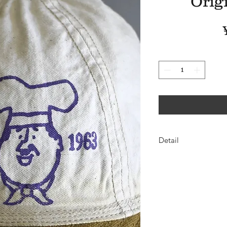
Orig
Detail
Material : 10oz Selv
Button
Size : 着丈75× 身幅5
アメリカ アイオワ州
20数年前この街に住
働いていた "OTTUMW
オリジナルキャップ