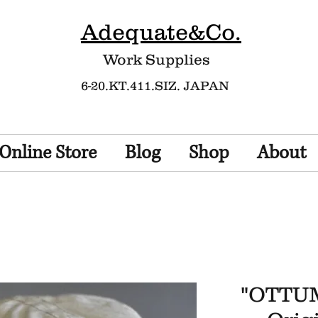
Adequate&Co.
Work Supplies​
6-20.KT.411.SIZ. JAPAN
Online Store
Blog
Shop
About
"OTTU