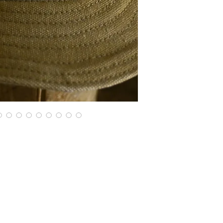
当時18歳だった私は
でアルバイトをさせ
ン。
という妄想をして製