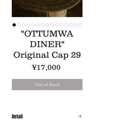
"OTTUMWA
DINER"
Original Cap 29
Price
¥17,000
Out of Stock
Detail
Material : 10oz Selvedge Denim &