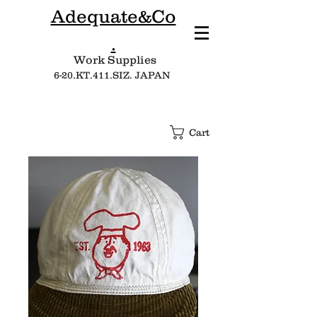
Adequate&Co
.
Work Supplies​
6-20.KT.411.SIZ. JAPAN
Cart