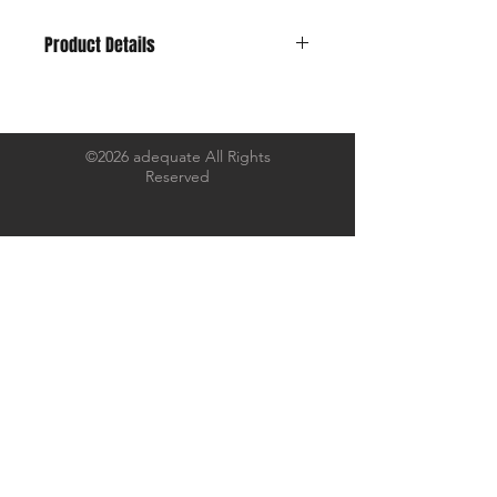
Product Details
41 Khaki Cotton Canvas をベースに縫
い上げ、
1980～1990年代のちょっとダサめなカ
©2026 adequate All Rights
Reserved
ラーリングが
ここ数年ツボな私です。
ピンク、グリーン、ブルー、アイボリ
ーを
思うがままにペイントしました。
乾燥後にブラッシングでエイジングを
施し、
あたかも長年使い込まれた風合いが醸
し出されています。