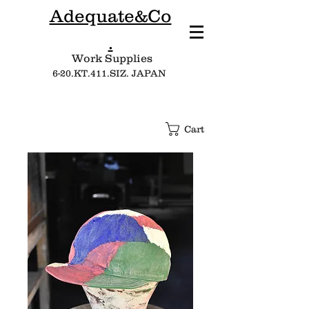
Adequate&Co
.
Work Supplies​
6-20.KT.411.SIZ. JAPAN
Cart