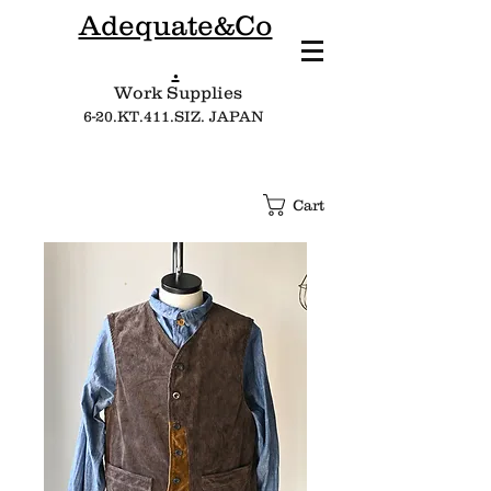
Adequate&Co
.
Work Supplies​
6-20.KT.411.SIZ. JAPAN
Cart