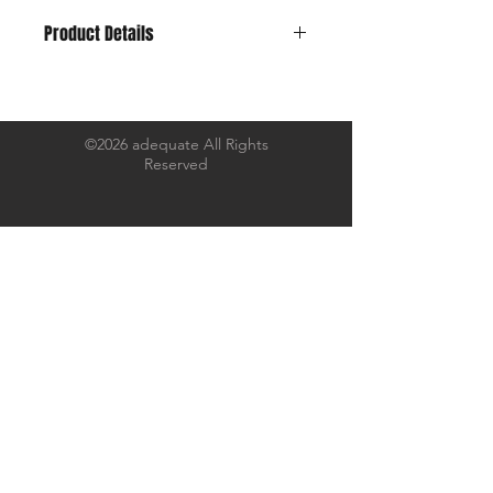
Product Details
8W の太畝コットンコーデュロイを採
用しました。
裏地には、ジンバブエコットンで織ら
れた
©2026 adequate All Rights
Reserved
チャコールブラックのデニムを合わせ
ました。
微妙に生地が足らなかったので
カーキのコーデュロイでパッチワーク
をしました。
お陰様でadequate らしさを表現でき
たベストになりました。
縫製後に数回洗いをかけ、畝を立ち上
がらせてコーデュロイらしさを
引き出しています。
さらに着込むほどに経年変化をお楽し
み頂けます。
ボタンもヴィンテージのものを厳選し
て縫い付けました。