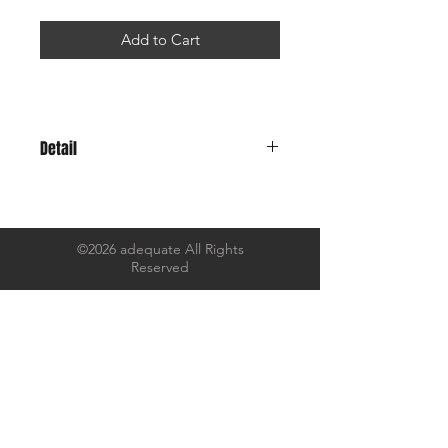
Add to Cart
Detail
14年間乗り続けてきた自転車が
先日、廃車になりまして。
14年ぶりに新たに自転車を購入したの
を記念して
©2026 adequate All Rights
Reserved
勝手にサイクリングクラブのTシャツ
を製作しました。
背面には、チームの格言っぽいものを
プリントしました。
部員はまだ一人です。
7.4oz のコシのある厚みにオープンエ
ンド糸で織られた
アメリカンな生地感でありながらも、