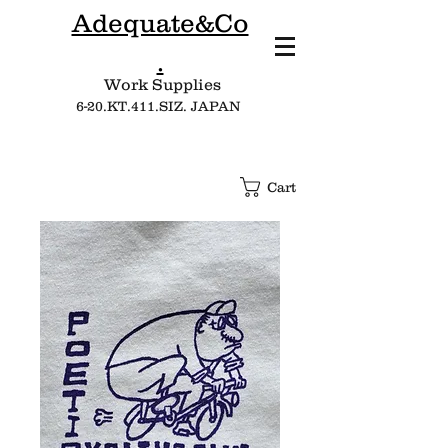
Adequate&Co
.
Work Supplies​
6-20.KT.411.SIZ. JAPAN
Cart