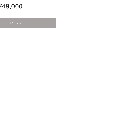
Price
¥48,000
Out of Stock
 Red Stripe Linen & Vintage Button
7×肩幅49×袖丈60(cm)
出される風合いのヴィンテージリネ
し、
スタンドカラーシャツとして仕上げ
でレッドのストライプ。
ながらもコシのある生地感です。
ひとつ厳選したヴィンテージボタン
＊一番時間がかかる作業かもしれま