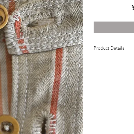
Product Details
1950's~1960's French
Size : 着丈80×身幅5
数十年経てのみ醸し
ンを
惜しみなく裁断
どこかクラシックな
ました。
希少なヘリンボーン
クタっとした手触り
ボタンには、ひとつ
を縫い付けました。
せん。。