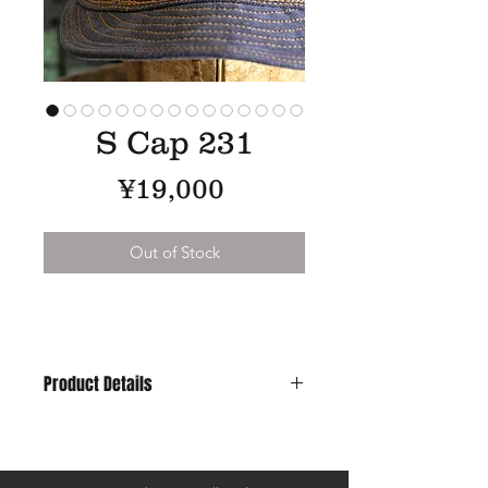
S Cap 231
Price
¥19,000
Out of Stock
Product Details
Material : 1960's~French Cotton
Trousers & Oild Leather , Vintage
Button