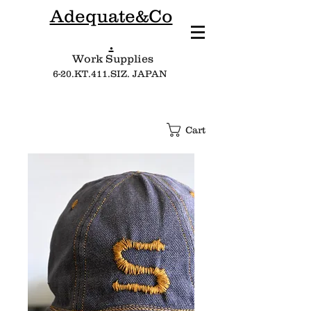
Adequate&Co
.
Work Supplies​
6-20.KT.411.SIZ. JAPAN
Cart