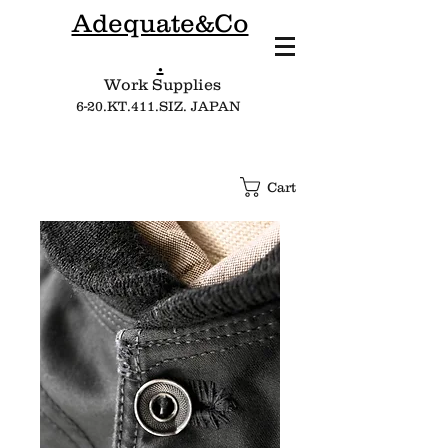
Adequate&Co
.
Work Supplies​
6-20.KT.411.SIZ. JAPAN
Cart