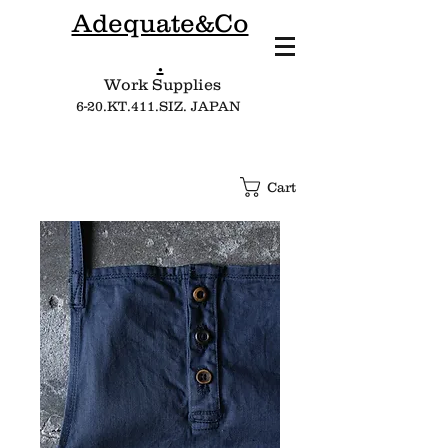
Adequate&Co
.
Work Supplies​
6-20.KT.411.SIZ. JAPAN
Cart