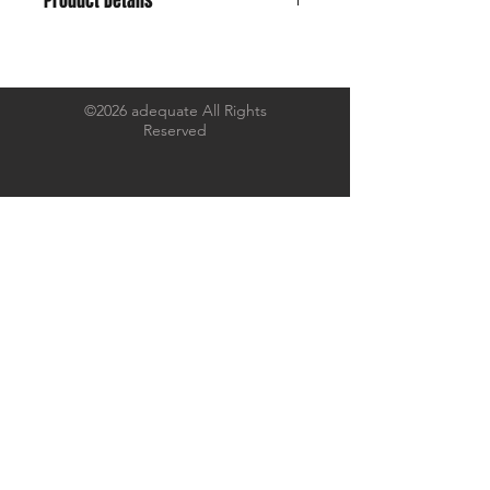
Product Details
アフリカ・ジンバブエ地方で手摘みで
採取された、上質なコットンで、
岡山のデニム工場にて丹念に織られた
©2026 adequate All Rights
Reserved
9ozデニムを採用しました。
色味は、チャコールブラックで経年変
化で色褪せたかのような印象です。
しっかりと打ち込まれたコシのある生
地感です。
いつも愛用しているオリジナルエプロ
ンをベースに、
ヘンリーネックのディティールを採用
し、
ボタンには、それぞれ表情が違うヴィ
ンテージのボーンボタン。