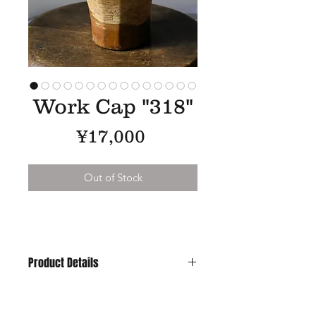
Work Cap "318"
Price
¥17,000
Out of Stock
Product Details
Material : 1950'~British ARMY Duffle
Bag & Vinatage Metal Button